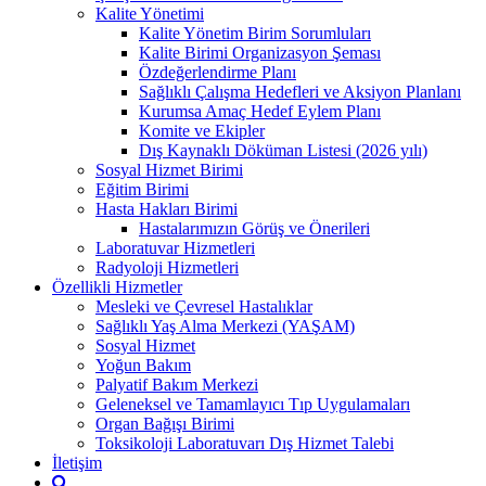
Kalite Yönetimi
Kalite Yönetim Birim Sorumluları
Kalite Birimi Organizasyon Şeması
Özdeğerlendirme Planı
Sağlıklı Çalışma Hedefleri ve Aksiyon Planlanı
Kurumsa Amaç Hedef Eylem Planı
Komite ve Ekipler
Dış Kaynaklı Döküman Listesi (2026 yılı)
Sosyal Hizmet Birimi
Eğitim Birimi
Hasta Hakları Birimi
Hastalarımızın Görüş ve Önerileri
Laboratuvar Hizmetleri
Radyoloji Hizmetleri
Özellikli Hizmetler
Mesleki ve Çevresel Hastalıklar
Sağlıklı Yaş Alma Merkezi (YAŞAM)
Sosyal Hizmet
Yoğun Bakım
Palyatif Bakım Merkezi
Geleneksel ve Tamamlayıcı Tıp Uygulamaları
Organ Bağışı Birimi
Toksikoloji Laboratuvarı Dış Hizmet Talebi
İletişim