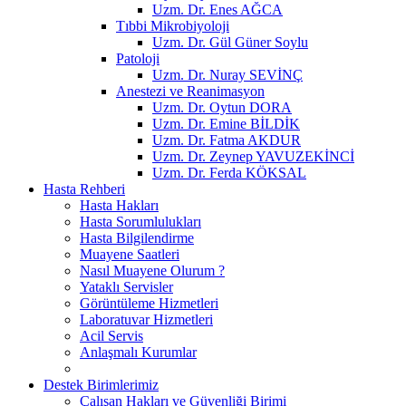
Uzm. Dr. Enes AĞCA
Tıbbi Mikrobiyoloji
Uzm. Dr. Gül Güner Soylu
Patoloji
Uzm. Dr. Nuray SEVİNÇ
Anestezi ve Reanimasyon
Uzm. Dr. Oytun DORA
Uzm. Dr. Emine BİLDİK
Uzm. Dr. Fatma AKDUR
Uzm. Dr. Zeynep YAVUZEKİNCİ
Uzm. Dr. Ferda KÖKSAL
Hasta Rehberi
Hasta Hakları
Hasta Sorumlulukları
Hasta Bilgilendirme
Muayene Saatleri
Nasıl Muayene Olurum ?
Yataklı Servisler
Görüntüleme Hizmetleri
Laboratuvar Hizmetleri
Acil Servis
Anlaşmalı Kurumlar
Destek Birimlerimiz
Çalışan Hakları ve Güvenliği Birimi