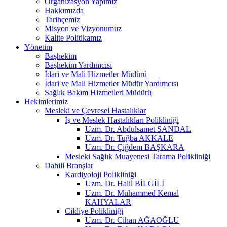
Organizasyon Yapımız
Hakkımızda
Tarihçemiz
Misyon ve Vizyonumuz
Kalite Politikamız
Yönetim
Başhekim
Başhekim Yardımcısı
İdari ve Mali Hizmetler Müdürü
İdari ve Mali Hizmetler Müdür Yardımcısı
Sağlık Bakım Hizmetleri Müdürü
Hekimlerimiz
Mesleki ve Çevresel Hastalıklar
İş ve Meslek Hastalıkları Polikliniği
Uzm. Dr. Abdulsamet SANDAL
Uzm. Dr. Tuğba AKKALE
Uzm. Dr. Çiğdem BAŞKARA
Mesleki Sağlık Muayenesi Tarama Polikliniği
Dahili Branşlar
Kardiyoloji Polikliniği
Uzm. Dr. Halil BİLGİLİ
Uzm. Dr. Muhammed Kemal
KAHYALAR
Cildiye Polikliniği
Uzm. Dr. Cihan AĞAOĞLU