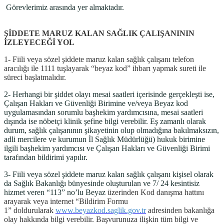
Görevlerimiz arasında yer almaktadır.
ŞİDDETE MARUZ KALAN SAĞLIK ÇALIŞANININ
İZLEYECEĞİ YOL
1- Fiili veya sözel şiddete maruz kalan sağlık çalışanı telefon
aracılığı ile 1111 tuşlayarak “beyaz kod” ihbarı yapmak sureti ile
süreci başlatmalıdır.
2- Herhangi bir şiddet olayı mesai saatleri içerisinde gerçekleşti ise,
Çalışan Hakları ve Güvenliği Birimine ve/veya Beyaz kod
uygulamasından sorumlu başhekim yardımcısına, mesai saatleri
dışında ise nöbetçi klinik şefine bilgi verebilir. Eş zamanlı olarak
durum, sağlık çalışanının şikayetinin olup olmadığına bakılmaksızın,
adli mercilere ve kurumun İl Sağlık Müdürlüğü) hukuk birimine
ilgili başhekim yardımcısı ve Çalışan Hakları ve Güvenliği Birimi
tarafından bildirimi yapılır.
3- Fiili veya sözel şiddete maruz kalan sağlık çalışanı kişisel olarak
da Sağlık Bakanlığı bünyesinde oluşturulan ve 7/ 24 kesintisiz
hizmet veren “113” no’lu Beyaz
üzerinden Kod danışma hattını
arayarak veya internet “Bildirim Formu
1” doldurularak
www.beyazkod.saglik.gov.tr
adresinden bakanlığa
olay hakkında bilgi verebilir. Başvurunuza ilişkin tüm bilgi ve