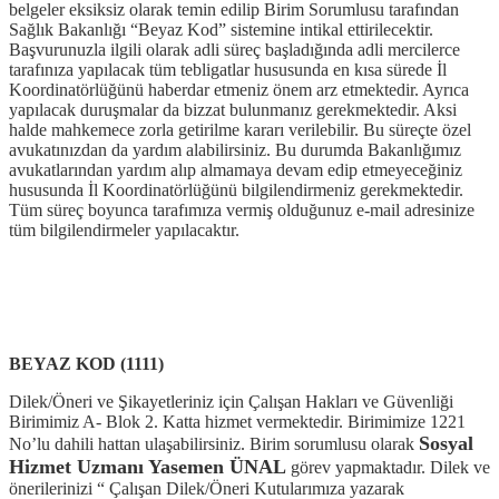
belgeler eksiksiz olarak temin edilip Birim Sorumlusu tarafından
Sağlık Bakanlığı “Beyaz Kod” sistemine intikal ettirilecektir.
Başvurunuzla ilgili olarak adli süreç başladığında adli mercilerce
tarafınıza yapılacak tüm tebligatlar hususunda en kısa sürede İl
Koordinatörlüğünü haberdar etmeniz önem arz etmektedir. Ayrıca
yapılacak duruşmalar da bizzat bulunmanız gerekmektedir. Aksi
halde mahkemece zorla getirilme kararı verilebilir. Bu süreçte özel
avukatınızdan da yardım alabilirsiniz. Bu durumda Bakanlığımız
avukatlarından yardım alıp almamaya devam edip etmeyeceğiniz
hususunda İl Koordinatörlüğünü bilgilendirmeniz gerekmektedir.
Tüm süreç boyunca tarafımıza vermiş olduğunuz e-mail adresinize
tüm bilgilendirmeler yapılacaktır.
BEYAZ KOD (1111)
Dilek/Öneri ve Şikayetleriniz için Çalışan Hakları ve Güvenliği
Birimimiz A- Blok 2. Katta hizmet vermektedir. Birimimize 1221
Sosyal
No’lu dahili hattan ulaşabilirsiniz. Birim sorumlusu olarak
Hizmet Uzmanı Yasemen ÜNAL
görev yapmaktadır. Dilek ve
önerilerinizi “ Çalışan Dilek/Öneri Kutularımıza yazarak