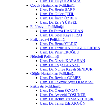
Uzm. Dr. Fulya KARACA
Çocuk Hastalıkları Polikliniği
Uzm. Dr. Berrin SARP
Uzm. Dr. Gülce ÇİTİL
Uzm. Dr. İmran ÖZBEK
Uzm. Dr. Esra YÜKSEL
Enfeksiyon Polikliniği
Uzm. Dr.Fatma HANEDAN
Uzm. Dr. Sibel Kaya FIRAT
Fizik Tedavi Polikliniği
Uzm. Dr. Berna YILDIZ
Uzm. Dr. Fazile HATİPOĞLU ERDEN
Uzm. Dr. Pınar EROĞLU
Nöroloji Polikliniği
Uzm. Dr. Nesrin KARAHAN
Uzm. Dr. Tolga BEYAZİT
Uzm. Dr. Nuriye Kayalı ŞENDUR
Göğüs Hastalıkları Polikliniği
Uzm. Dr. Reyhan ÇÖMEZ
Uzm. Dr. Tekmile Aysu ODABAŞI
Psikiyatri Polikliniği
Uzm. Dr. Öznur ÖZCAN
Uzm. Dr. Ayşegül TOSUNER
Uzm. Dr. Refika YAMANEL AŞIK
Uzm. Dr. Tansu Eda AKGÜN