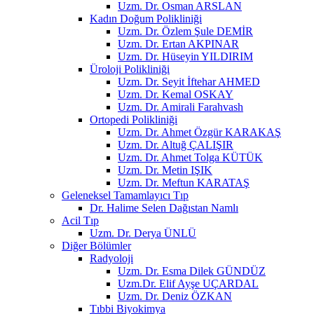
Uzm. Dr. Osman ARSLAN
Kadın Doğum Polikliniği
Uzm. Dr. Özlem Şule DEMİR
Uzm. Dr. Ertan AKPINAR
Uzm. Dr. Hüseyin YILDIRIM
Üroloji Polikliniği
Uzm. Dr. Seyit İftehar AHMED
Uzm. Dr. Kemal OSKAY
Uzm. Dr. Amirali Farahvash
Ortopedi Polikliniği
Uzm. Dr. Ahmet Özgür KARAKAŞ
Uzm. Dr. Altuğ ÇALIŞIR
Uzm. Dr. Ahmet Tolga KÜTÜK
Uzm. Dr. Metin IŞIK
Uzm. Dr. Meftun KARATAŞ
Geleneksel Tamamlayıcı Tıp
Dr. Halime Selen Dağıstan Namlı
Acil Tıp
Uzm. Dr. Derya ÜNLÜ
Diğer Bölümler
Radyoloji
Uzm. Dr. Esma Dilek GÜNDÜZ
Uzm.Dr. Elif Ayşe UÇARDAL
Uzm. Dr. Deniz ÖZKAN
Tıbbi Biyokimya