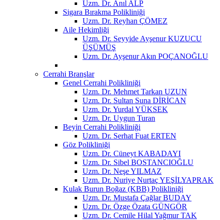
Uzm. Dr. Anıl ALP
Sigara Bırakma Polikliniği
Uzm. Dr. Reyhan ÇÖMEZ
Aile Hekimliği
Uzm. Dr. Seyyide Ayşenur KUZUCU
ÜŞÜMÜŞ
Uzm. Dr. Ayşenur Akın POÇANOĞLU
Cerrahi Branşlar
Genel Cerrahi Polikliniği
Uzm. Dr. Mehmet Tarkan UZUN
Uzm. Dr. Sultan Suna DİRİCAN
Uzm. Dr. Yurdal YÜKSEK
Uzm. Dr. Uygun Turan
Beyin Cerrahi Polikliniği
Uzm. Dr. Serhat Fuat ERTEN
Göz Polikliniği
Uzm. Dr. Cüneyt KABADAYI
Uzm. Dr. Sibel BOSTANCIOĞLU
Uzm. Dr. Neşe YILMAZ
Uzm. Dr. Nuriye Nurtaç YEŞİLYAPRAK
Kulak Burun Boğaz (KBB) Polikliniği
Uzm. Dr. Mustafa Çağlar BUDAY
Uzm. Dr. Özge Özata GÜNGÖR
Uzm. Dr. Cemile Hilal Yağmur TAK