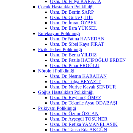
Uzm. Dr. Fulya KARACA
Çocuk Hastalıkları Polikliniği
Uzm. Dr. Berrin SARP
Uzm. Dr. Gülce ÇİTİL
Uzm. Dr. İmran ÖZBEK
Uzm. Dr. Esra YÜKSEL
Enfeksiyon Polikliniği
Uzm. Dr.Fatma HANEDAN
Uzm. Dr. Sibel Kaya FIRAT
Fizik Tedavi Polikliniği
Uzm. Dr. Berna YILDIZ
Uzm. Dr. Fazile HATİPOĞLU ERDEN
Uzm. Dr. Pınar EROĞLU
Nöroloji Polikliniği
Uzm. Dr. Nesrin KARAHAN
Uzm. Dr. Tolga BEYAZİT
Uzm. Dr. Nuriye Kayalı ŞENDUR
Göğüs Hastalıkları Polikliniği
Uzm. Dr. Reyhan ÇÖMEZ
Uzm. Dr. Tekmile Aysu ODABAŞI
Psikiyatri Polikliniği
Uzm. Dr. Öznur ÖZCAN
Uzm. Dr. Ayşegül TOSUNER
Uzm. Dr. Refika YAMANEL AŞIK
Uzm. Dr. Tansu Eda AKGÜN