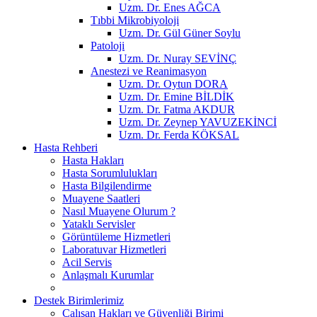
Uzm. Dr. Enes AĞCA
Tıbbi Mikrobiyoloji
Uzm. Dr. Gül Güner Soylu
Patoloji
Uzm. Dr. Nuray SEVİNÇ
Anestezi ve Reanimasyon
Uzm. Dr. Oytun DORA
Uzm. Dr. Emine BİLDİK
Uzm. Dr. Fatma AKDUR
Uzm. Dr. Zeynep YAVUZEKİNCİ
Uzm. Dr. Ferda KÖKSAL
Hasta Rehberi
Hasta Hakları
Hasta Sorumlulukları
Hasta Bilgilendirme
Muayene Saatleri
Nasıl Muayene Olurum ?
Yataklı Servisler
Görüntüleme Hizmetleri
Laboratuvar Hizmetleri
Acil Servis
Anlaşmalı Kurumlar
Destek Birimlerimiz
Çalışan Hakları ve Güvenliği Birimi