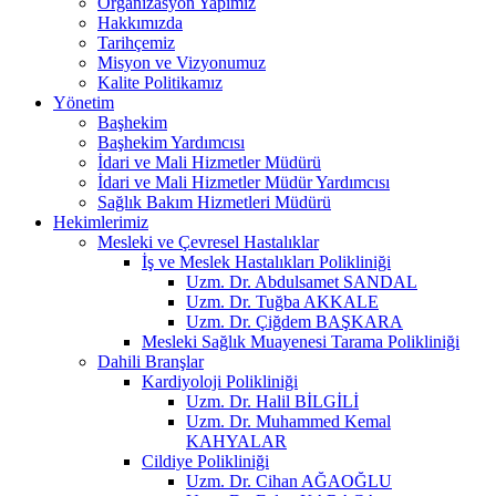
Organizasyon Yapımız
Hakkımızda
Tarihçemiz
Misyon ve Vizyonumuz
Kalite Politikamız
Yönetim
Başhekim
Başhekim Yardımcısı
İdari ve Mali Hizmetler Müdürü
İdari ve Mali Hizmetler Müdür Yardımcısı
Sağlık Bakım Hizmetleri Müdürü
Hekimlerimiz
Mesleki ve Çevresel Hastalıklar
İş ve Meslek Hastalıkları Polikliniği
Uzm. Dr. Abdulsamet SANDAL
Uzm. Dr. Tuğba AKKALE
Uzm. Dr. Çiğdem BAŞKARA
Mesleki Sağlık Muayenesi Tarama Polikliniği
Dahili Branşlar
Kardiyoloji Polikliniği
Uzm. Dr. Halil BİLGİLİ
Uzm. Dr. Muhammed Kemal
KAHYALAR
Cildiye Polikliniği
Uzm. Dr. Cihan AĞAOĞLU