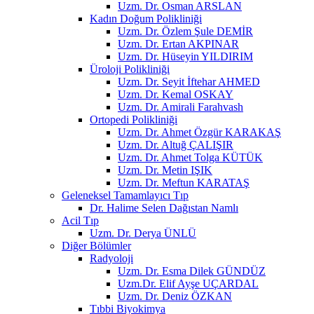
Uzm. Dr. Osman ARSLAN
Kadın Doğum Polikliniği
Uzm. Dr. Özlem Şule DEMİR
Uzm. Dr. Ertan AKPINAR
Uzm. Dr. Hüseyin YILDIRIM
Üroloji Polikliniği
Uzm. Dr. Seyit İftehar AHMED
Uzm. Dr. Kemal OSKAY
Uzm. Dr. Amirali Farahvash
Ortopedi Polikliniği
Uzm. Dr. Ahmet Özgür KARAKAŞ
Uzm. Dr. Altuğ ÇALIŞIR
Uzm. Dr. Ahmet Tolga KÜTÜK
Uzm. Dr. Metin IŞIK
Uzm. Dr. Meftun KARATAŞ
Geleneksel Tamamlayıcı Tıp
Dr. Halime Selen Dağıstan Namlı
Acil Tıp
Uzm. Dr. Derya ÜNLÜ
Diğer Bölümler
Radyoloji
Uzm. Dr. Esma Dilek GÜNDÜZ
Uzm.Dr. Elif Ayşe UÇARDAL
Uzm. Dr. Deniz ÖZKAN
Tıbbi Biyokimya