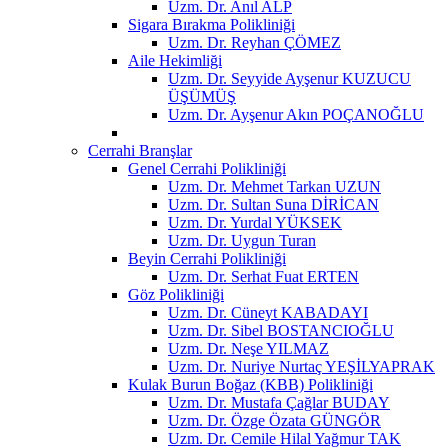
Uzm. Dr. Anıl ALP
Sigara Bırakma Polikliniği
Uzm. Dr. Reyhan ÇÖMEZ
Aile Hekimliği
Uzm. Dr. Seyyide Ayşenur KUZUCU
ÜŞÜMÜŞ
Uzm. Dr. Ayşenur Akın POÇANOĞLU
Cerrahi Branşlar
Genel Cerrahi Polikliniği
Uzm. Dr. Mehmet Tarkan UZUN
Uzm. Dr. Sultan Suna DİRİCAN
Uzm. Dr. Yurdal YÜKSEK
Uzm. Dr. Uygun Turan
Beyin Cerrahi Polikliniği
Uzm. Dr. Serhat Fuat ERTEN
Göz Polikliniği
Uzm. Dr. Cüneyt KABADAYI
Uzm. Dr. Sibel BOSTANCIOĞLU
Uzm. Dr. Neşe YILMAZ
Uzm. Dr. Nuriye Nurtaç YEŞİLYAPRAK
Kulak Burun Boğaz (KBB) Polikliniği
Uzm. Dr. Mustafa Çağlar BUDAY
Uzm. Dr. Özge Özata GÜNGÖR
Uzm. Dr. Cemile Hilal Yağmur TAK