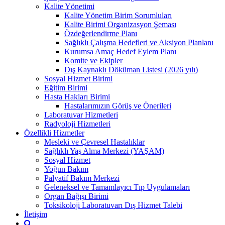
Kalite Yönetimi
Kalite Yönetim Birim Sorumluları
Kalite Birimi Organizasyon Şeması
Özdeğerlendirme Planı
Sağlıklı Çalışma Hedefleri ve Aksiyon Planlanı
Kurumsa Amaç Hedef Eylem Planı
Komite ve Ekipler
Dış Kaynaklı Döküman Listesi (2026 yılı)
Sosyal Hizmet Birimi
Eğitim Birimi
Hasta Hakları Birimi
Hastalarımızın Görüş ve Önerileri
Laboratuvar Hizmetleri
Radyoloji Hizmetleri
Özellikli Hizmetler
Mesleki ve Çevresel Hastalıklar
Sağlıklı Yaş Alma Merkezi (YAŞAM)
Sosyal Hizmet
Yoğun Bakım
Palyatif Bakım Merkezi
Geleneksel ve Tamamlayıcı Tıp Uygulamaları
Organ Bağışı Birimi
Toksikoloji Laboratuvarı Dış Hizmet Talebi
İletişim